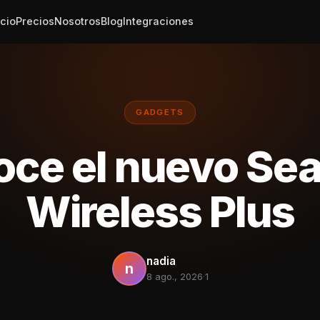
icio
Precios
Nosotros
Blog
Integraciones
GADGETS
ce el nuevo Se
Wireless Plus
nadia
n
8 ago., 2026
·
1