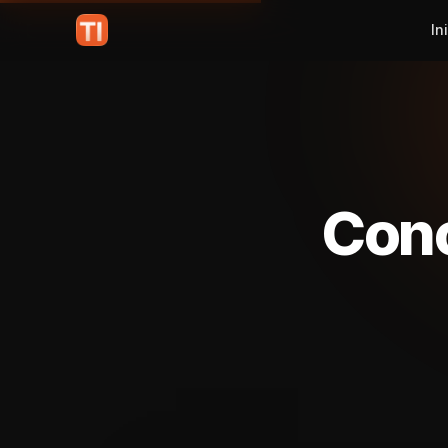
In
Cono