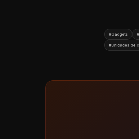
#Gadgets
#
#Unidades de d