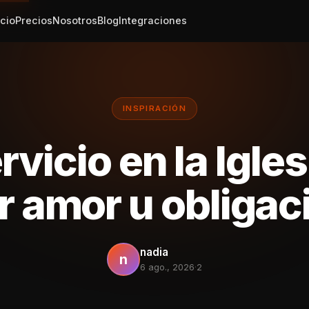
icio
Precios
Nosotros
Blog
Integraciones
INSPIRACIÓN
ervicio en la Igles
r amor u obligac
nadia
n
6 ago., 2026
·
2