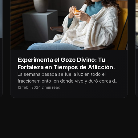
Experimenta el Gozo Divino: Tu
Fortaleza en Tiempos de Aflicción.
La semana pasada se fue la luz en todo el
fraccionamiento en donde vivo y duró cerca de
48 horas.
12 feb., 2024
·
2 min read