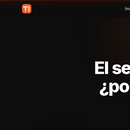
In
El s
¿po