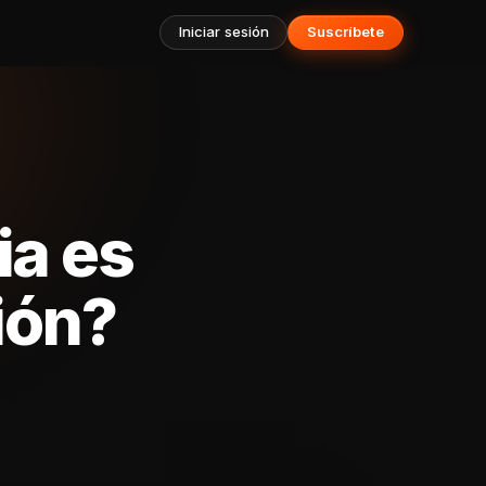
Iniciar sesión
Suscríbete
ia es
ión?