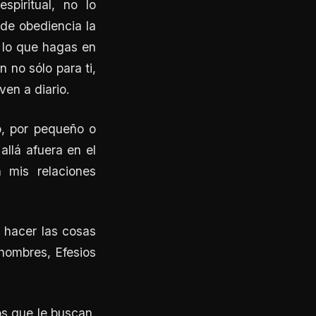
spiritual, no lo
nde obediencia la
o lo que hagas en
n no sólo para ti,
ven a diario.
o, por pequeño o
allá afuera en el
 mis relaciones
r hacer las cosas
hombres, Efesios
os que le buscan.