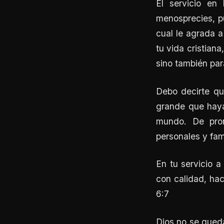
El servicio en 
menosprecies, pu
cual le agrada a
tu vida cristiana
sino también para
Debo decirte qu
grande que haya 
mundo. De pron
personales y fami
En tu servicio a
con calidad, ha
6:7
Dios no se queda