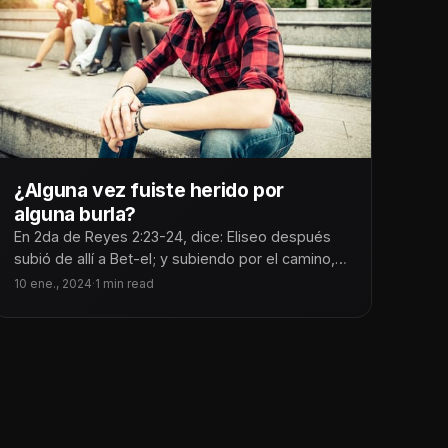
¿Alguna vez fuiste herido por
alguna burla?
En 2da de Reyes 2:23-24, dice: Eliseo después
subió de allí a Bet-el; y subiendo por el camino,
salieron
10 ene., 2024
·
1 min read