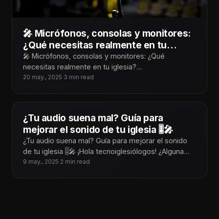
🎤 Micrófonos, consolas y monitores:
¿Qué necesitas realmente en tu
iglesia?
🎤 Micrófonos, consolas y monitores: ¿Qué
necesitas realmente en tu iglesia?
¡Tecnoiglesiólogos! Cuando hablamos de audio para
20 may., 2025
·
3 min read
iglesias, es fácil dejarse
¿Tu audio suena mal? Guía para
mejorar el sonido de tu iglesia 🎚️🎤
¿Tu audio suena mal? Guía para mejorar el sonido
de tu iglesia 🎚️🎤 ¡Hola tecnoiglesiólogos! ¿Alguna
vez has estado en medio
9 may., 2025
·
2 min read