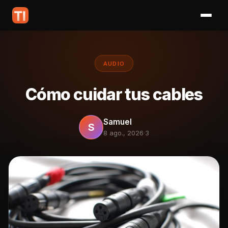
AUDIO
Cómo cuidar tus cables
Samuel
S
8 ago., 2026
·
3