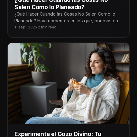
Salen Como lo Planeado?
¿Qué Hacer Cuando las Cosas No Salen Como lo
Planeado? Hay momentos en los que, por más que
planeamos cada
11 sep., 2025
·
2 min read
Experimenta el Gozo Divino: Tu