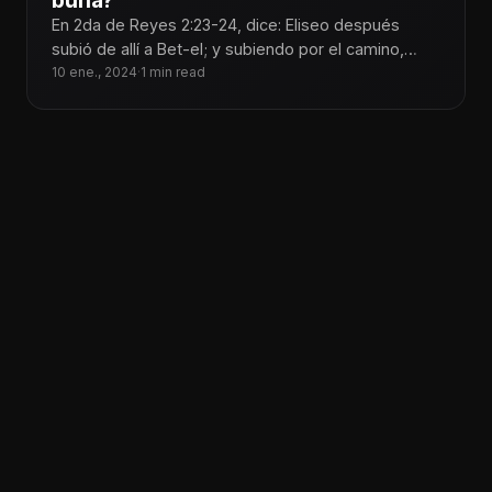
burla?
En 2da de Reyes 2:23-24, dice: Eliseo después
subió de allí a Bet-el; y subiendo por el camino,
salieron
10 ene., 2024
·
1 min read