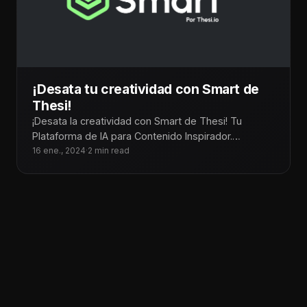
¡Desata tu creatividad con Smart de
Thesi!
¡Desata la creatividad con Smart de Thesi! Tu
Plataforma de IA para Contenido Inspirador.
Convierte tus ideas en creativos contenidos
16 ene., 2024
·
2 min read