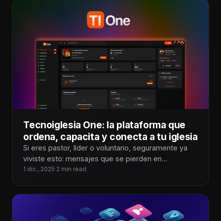
Tecnoiglesia One: la plataforma que
ordena, capacita y conecta a tu iglesia
Si eres pastor, líder o voluntario, seguramente ya
viviste esto: mensajes que se pierden en
WhatsApp, personas que no saben
1 dic., 2025
·
2 min read