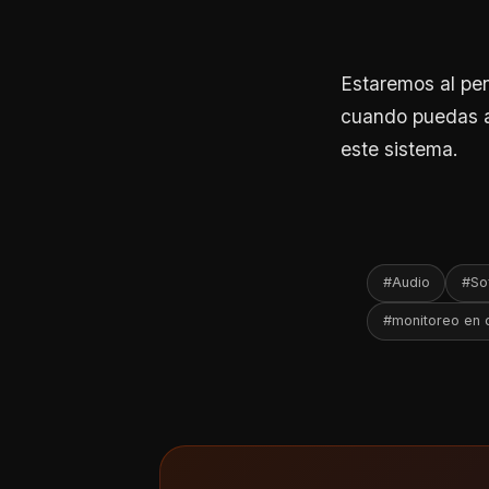
Estaremos al pen
cuando puedas a
este sistema.
#Audio
#So
#monitoreo en 