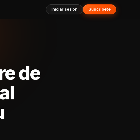
Iniciar sesión
Suscríbete
re de
al
u