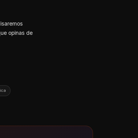
visaremos
que opinas de
ica