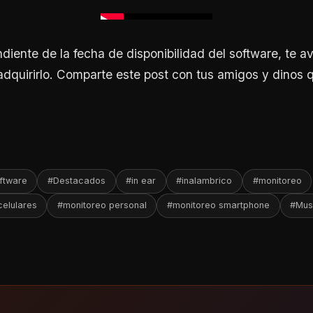
diente de la fecha de disponibilidad del software, te a
dquirirlo. Comparte este post con tus amigos y dinos 
ftware
#Destacados
#in ear
#inalambrico
#monitoreo
celulares
#monitoreo personal
#monitoreo smartphone
#Mus