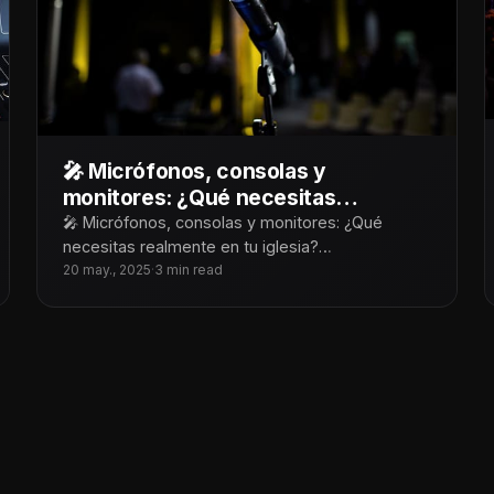
🎤 Micrófonos, consolas y
monitores: ¿Qué necesitas
realmente en tu iglesia?
🎤 Micrófonos, consolas y monitores: ¿Qué
necesitas realmente en tu iglesia?
¡Tecnoiglesiólogos! Cuando hablamos de audio
20 may., 2025
·
3 min read
para iglesias, es fácil dejarse