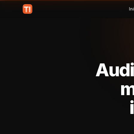
In
Audi
m