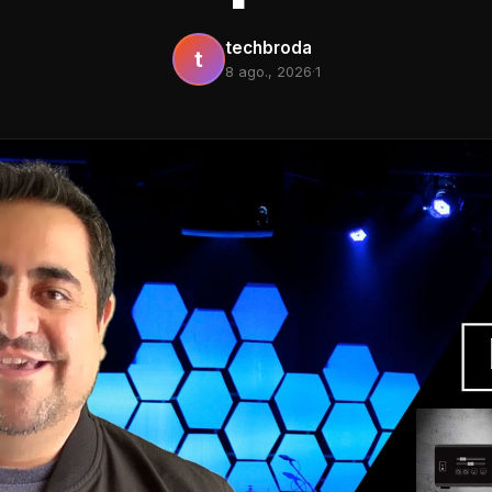
techbroda
t
8 ago., 2026
·
1