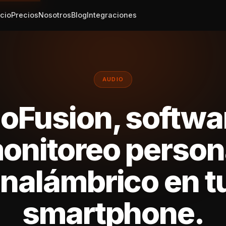
icio
Precios
Nosotros
Blog
Integraciones
AUDIO
oFusion, softwa
onitoreo person
inalámbrico en t
smartphone.