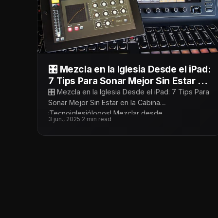
🎛️ Mezcla en la Iglesia Desde el iPad:
7 Tips Para Sonar Mejor Sin Estar en
la Cabina
🎛️ Mezcla en la Iglesia Desde el iPad: 7 Tips Para
Sonar Mejor Sin Estar en la Cabina
¡Tecnoiglesiólogos! Mezclar desde
3 jun., 2025
·
2 min read