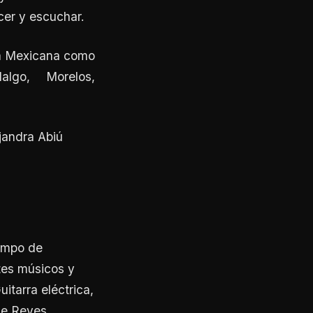
cer y escuchar.
ica Mexicana como
algo, Morelos,
jandra Abiú
iempo de
tes músicos y
itarra eléctrica,
de Reyes