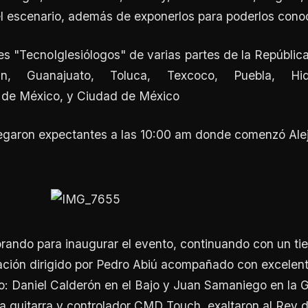
l escenario, además de exponerlos para poderlos cono
es "TecnoIglesiólogos" de varias partes de la Repúbl
n, Guanajuato, Toluca, Texcoco, Puebla, Hid
 de México, y Ciudad de México
llegaron expectantes a las 10:00 am donde comenzó Ale
orando para inaugurar el evento, continuando con un t
ación dirigido por Pedro Abiú acompañado con excelen
 Daniel Calderón en el Bajo y Juan Samaniego en la Gu
a guitarra y controlador CMD Touch, exaltaron al Rey 