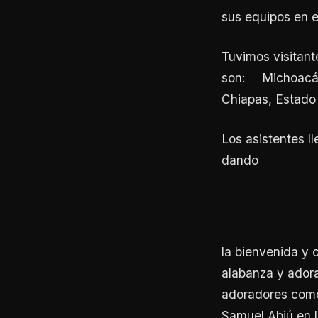
sus equipos en e
Tuvimos visitant
son: Michoacá
Chiapas, Estado
Los asistentes 
dando
la bienvenida y 
alabanza y ador
adoradores como:
Samuel Abiú en l