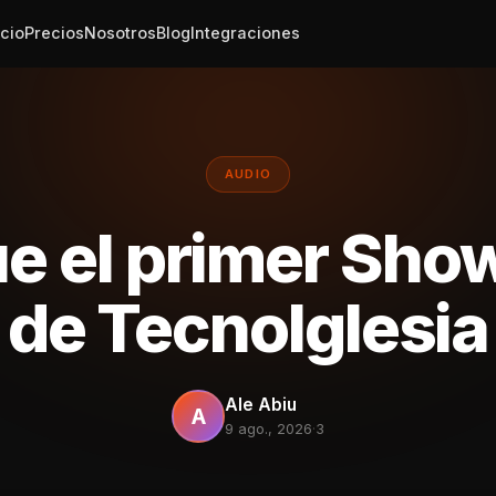
icio
Precios
Nosotros
Blog
Integraciones
AUDIO
ue el primer Sh
de TecnoIglesia
Ale Abiu
A
9 ago., 2026
·
3