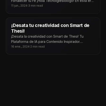
Fortalecer tu Fe ¡Hola Tecnoiglesiólogo! En esta era
digital, las aplicaciones móviles se han
11 jun., 2024
·
3 min read
¡Desata tu creatividad con Smart de
Thesi!
¡Desata la creatividad con Smart de Thesi! Tu
Plataforma de IA para Contenido Inspirador.
Convierte tus ideas en creativos contenidos
16 ene., 2024
·
2 min read