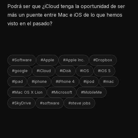
Podrá ser que ¿iCloud tenga la oportunidad de ser
más un puente entre Mac e iOS de lo que hemos
visto en el pasado?
#Software
#Apple
#Apple Inc.
#Dropbox
#google
#iCloud
#iDisk
#iOS
#iOS 5
#Ipad
#iphone
#iPhone 4
#ipod
#mac
#Mac OS X Lion
#Microsoft
#MobileMe
#SkyDrive
#software
#steve jobs