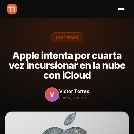
SOFTWARE
Apple intenta por cuarta
vez incursionar en la nube
con iCloud
Victor Torres
V
8 ago., 2026
·
2