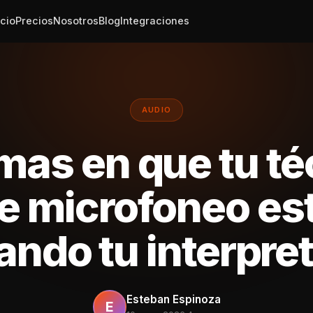
icio
Precios
Nosotros
Blog
Integraciones
AUDIO
mas en que tu t
e microfoneo es
ando tu interpre
Esteban Espinoza
E