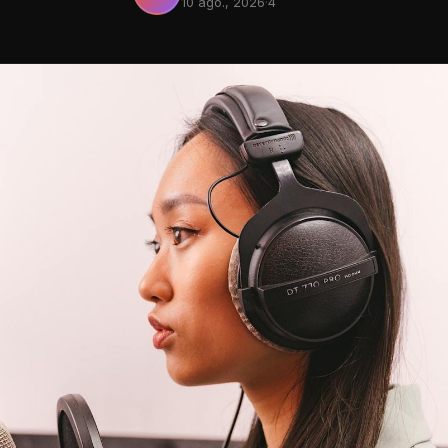
10 ago., 2026
·
4