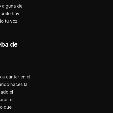
o alguna de
úbrelo hoy
o tu voz.
eba de
 a cantar en el
ando haces la
iado el
arás el
lo que