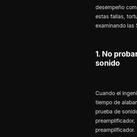
desempeño como 
estas fallas, tor
examinando las 5
1. No prob
sonido
Cuando el ingeni
tiempo de alaban
prueba de sonido
preamplificador,
preamplificador.