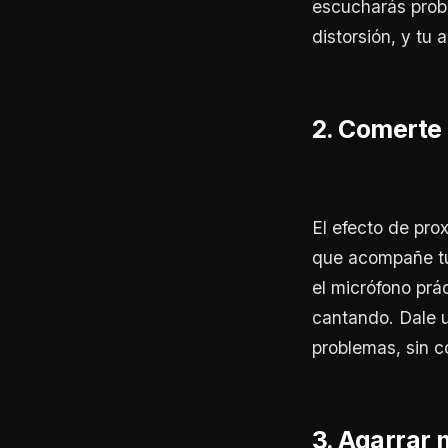
escucharás prob
distorsión, y tu 
2. Comerte 
El efecto de pro
que acompañe tu 
el micrófono prá
cantando. Dale u
problemas, sin co
3. Agarrar 