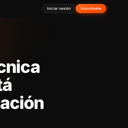
Iniciar sesión
Suscríbete
écnica
tá
tación