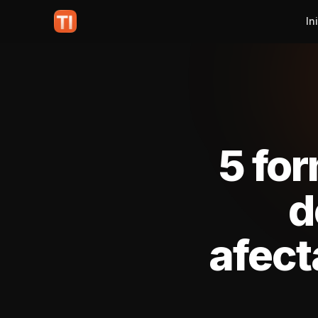
In
5 for
d
afect