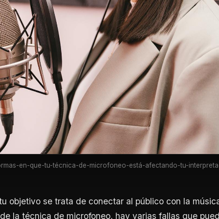
rmas-en-que-tu-técnica-de-microfoneo-está-afectando-tu-interpreta
u objetivo se trata de conectar al público con la música
de la técnica de microfoneo, hay varias fallas que pued