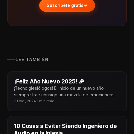
Suscríbete gratis
LEE TAMBIÉN
¡Feliz Año Nuevo 2025! 🎉
¡Tecnoiglesiólogos! El inicio de un nuevo año
siempre trae consigo una mezcla de emociones:
gratitud por las bendiciones del año
31 dic., 2024
·
1 min read
10 Cosas a Evitar Siendo Ingeniero de
Audio en la Iglesia