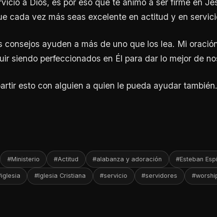
ervicio a Dios, es por eso que te animo a ser firme en J
que cada vez más seas excelente en actitud y en servici
 consejos ayuden a más de uno que los lea. Mi oració
ir siendo perfeccionados en Él para dar lo mejor de no
rtir esto con alguien a quien le pueda ayudar también
#Ministerio
#Actitud
#alabanza y adoración
#Esteban Esp
iglesia
#Iglesia Cristiana
#servicio
#servidores
#worshi