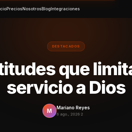
icio
Precios
Nosotros
Blog
Integraciones
DESTACADOS
titudes que limit
servicio a Dios
Mariano Reyes
M
6 ago., 2026
·
2