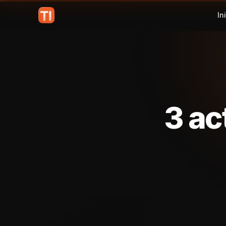
In
3 ac