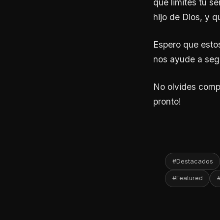
que limites tu s
hijo de Dios, y 
Espero que estos
nos ayude a segu
No olvides compa
pronto!
#Destacados
#Featured
#