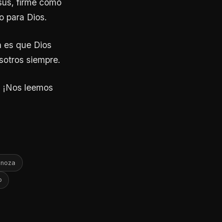
esús, firme como
o para Dios.
n es que Dios
sotros siempre.
. ¡Nos leemos
inoza
p